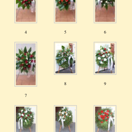
4
5
6
8
9
7