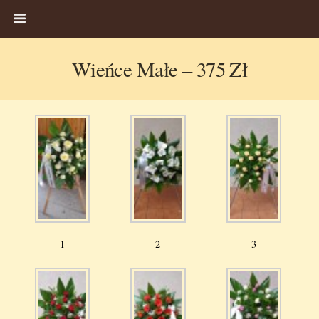
Wieńce Małe – 375 Zł
1
2
3